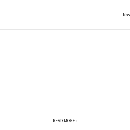
Nos
[2025-
READ MORE »
10]