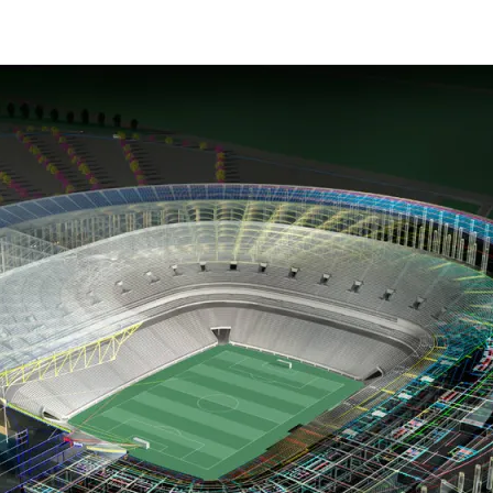
1]
CURSO
DE
CAD
[FINALIZADO]