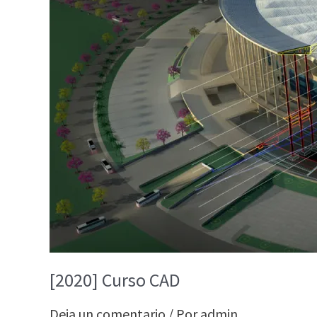
[2020] Curso CAD
Deja un comentario
/ Por
admin