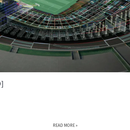
O]
[2022-
READ MORE »