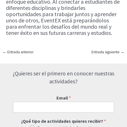
enfoque educativo. Al conectar a estudiantes de
diferentes disciplinas y brindarles
oportunidades para trabajar juntos y aprender
unos de otros, EventEX está preparándolos
para enfrentar los desafíos del mundo real y
tener éxito en sus futuras carreras y estudios.
Navegación
←
Entrada anterior
Entrada siguiente
→
de
entradas
¿Quieres ser el primero en conocer nuestras
actividades?
Email
*
¿Qué tipo de actividades quieres recibir?
*