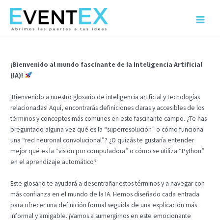
Ir
al
Main
contenido
Menu
¡Bienvenido al mundo fascinante de la Inteligencia Artificial
(IA)!
¡Bienvenido a nuestro glosario de inteligencia artificial y tecnologías
relacionadas! Aquí, encontrarás definiciones claras y accesibles de los
términos y conceptos más comunes en este fascinante campo. ¿Te has
preguntado alguna vez qué es la “superresolución” o cómo funciona
una “red neuronal convolucional”? ¿O quizás te gustaría entender
mejor qué es la “visión por computadora” o cómo se utiliza “Python”
en el aprendizaje automático?
Este glosario te ayudará a desentrañar estos términos y a navegar con
más confianza en el mundo de la IA. Hemos diseñado cada entrada
para ofrecer una definición formal seguida de una explicación más
informal y amigable. ¡Vamos a sumergirnos en este emocionante