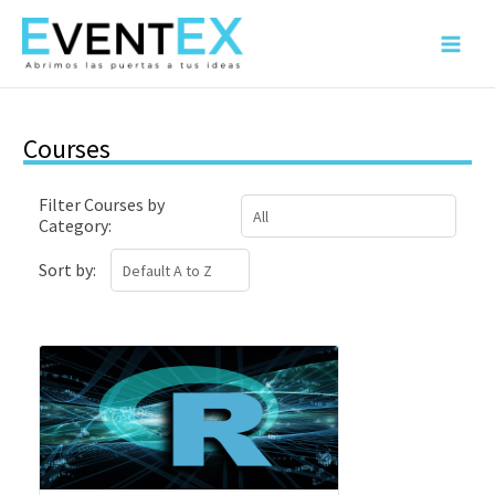
Ir
al
Main
contenido
Menu
Courses
Filter Courses by
Category:
Sort by: