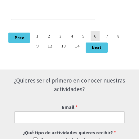
1
2
3
4
5
6
7
8
Prev
9
12
13
14
Next
¿Quieres ser el primero en conocer nuestras
actividades?
Email
*
¿Qué tipo de actividades quieres recibir?
*