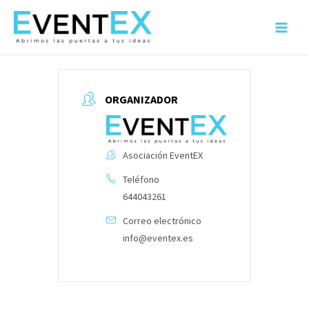
Ir
al
Main
contenido
Menu
ORGANIZADOR
Asociación EventEX
Teléfono
644043261
Correo electrónico
info@eventex.es