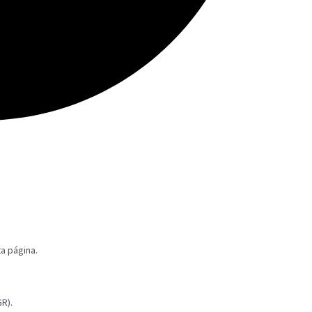
ta página.
R).