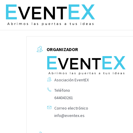
Ir
al
contenido
ORGANIZADOR
Asociación EventEX
Teléfono
644043261
Correo electrónico
info@eventex.es