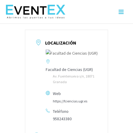
Ir
al
Main
contenido
Menu
LOCALIZACIÓN
Facultad de Ciencias (UGR)
Av. Fuentenueva s/n, 18071
Granada
Web
https://fciencias.ugr.es
Teléfono
958243380