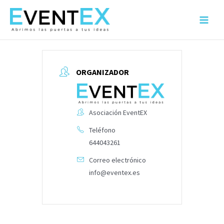
Ir
al
Main
contenido
Menu
ORGANIZADOR
Asociación EventEX
Teléfono
644043261
Correo electrónico
info@eventex.es