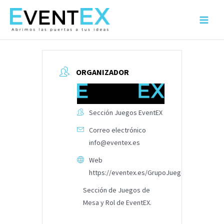
Ir
al
Main
contenido
Menu
ORGANIZADOR
Sección Juegos EventEX
Correo electrónico
info@eventex.es
Web
https://eventex.es/GrupoJuegos
Sección de Juegos de
Mesa y Rol de EventEX.