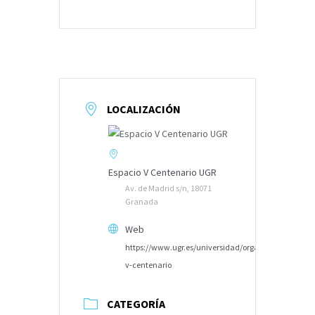
LOCALIZACIÓN
Espacio V Centenario UGR
Av. de Madrid s/n, 18071
Granada
Web
https://www.ugr.es/universidad/organizacion/entid
v-centenario
CATEGORÍA