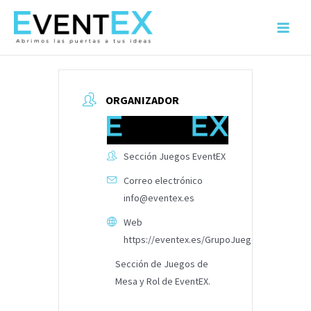
Ir
al
Main
contenido
Menu
ORGANIZADOR
Sección Juegos EventEX
Correo electrónico
info@eventex.es
Web
https://eventex.es/GrupoJuegos
Sección de Juegos de
Mesa y Rol de EventEX.