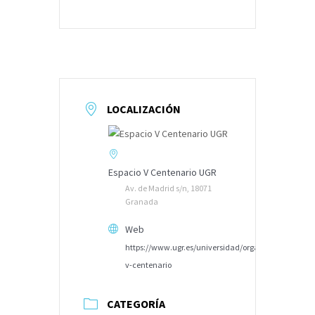
LOCALIZACIÓN
Espacio V Centenario UGR
Av. de Madrid s/n, 18071
Granada
Web
https://www.ugr.es/universidad/organizacion/entid
v-centenario
CATEGORÍA