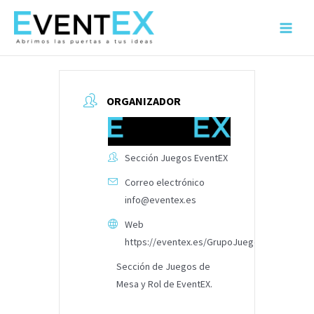
Ir
al
Main
contenido
Menu
ORGANIZADOR
Sección Juegos EventEX
Correo electrónico
info@eventex.es
Web
https://eventex.es/GrupoJuegos
Sección de Juegos de
Mesa y Rol de EventEX.