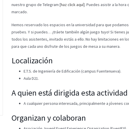
nuestro grupo de Telegram [
haz click aquí
]. Puedes asistir a la hor
marcado.
Hemos reservado los espacios en la universidad para que podamos 
pruebes. Y si puedes… ¡tráete también algún juego tuyo! Si tienes 
todos los asistentes, invitado estás a ello. No hay limitaciones en 
para que cada uno disfrute de los juegos de mesa a su manera.
Localización
E.T.S. de Ingeniería de Edificación (campus Fuentenueva).
Aula D21.
A quien está dirigida esta actividad
A cualquier persona interesada, principalmente a jóvenes co
Organizan y colaboran
Asociación Juvenil Event Experience Organization (EventEX).