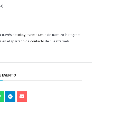
T).
a través de
info@eventex.es
o de nuestro instagram
os en el apartado de
contacto
de nuestra web.
E EVENTO