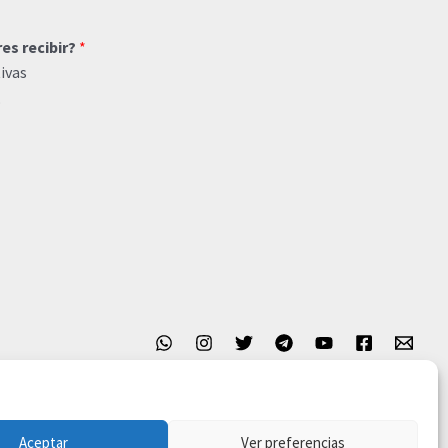
res recibir?
*
ivas
o
Aceptar
Ver preferencias