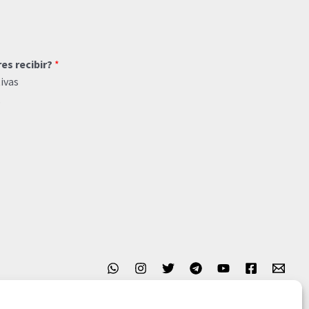
res recibir?
*
ivas
o