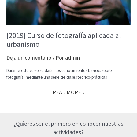
[2019] Curso de fotografía aplicada al
urbanismo
Deja un comentario
/ Por
admin
Durante este curso se darán los conocimientos básicos sobre
fotografía, mediante una serie de clases teórico-prácticas
[2019]
READ MORE »
CURSO
DE
FOTOGRAFÍA
APLICADA
¿Quieres ser el primero en conocer nuestras
AL
actividades?
URBANISMO