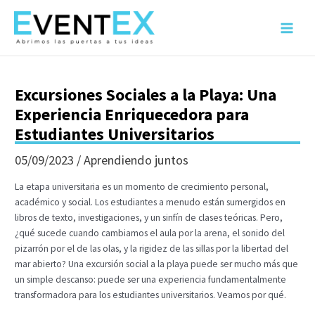
Ir
al
Main
contenido
Menu
Excursiones Sociales a la Playa: Una
Experiencia Enriquecedora para
Estudiantes Universitarios
05/09/2023
/
Aprendiendo juntos
La etapa universitaria es un momento de crecimiento personal,
académico y social. Los estudiantes a menudo están sumergidos en
libros de texto, investigaciones, y un sinfín de clases teóricas. Pero,
¿qué sucede cuando cambiamos el aula por la arena, el sonido del
pizarrón por el de las olas, y la rigidez de las sillas por la libertad del
mar abierto? Una excursión social a la playa puede ser mucho más que
un simple descanso: puede ser una experiencia fundamentalmente
transformadora para los estudiantes universitarios. Veamos por qué.