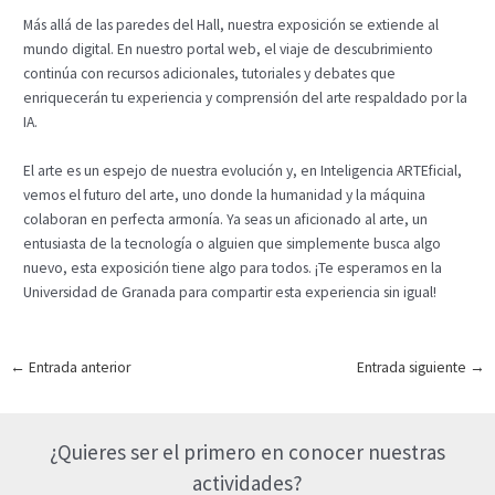
Más allá de las paredes del Hall, nuestra exposición se extiende al
mundo digital. En nuestro portal web, el viaje de descubrimiento
continúa con recursos adicionales, tutoriales y debates que
enriquecerán tu experiencia y comprensión del arte respaldado por la
IA.
El arte es un espejo de nuestra evolución y, en Inteligencia ARTEficial,
vemos el futuro del arte, uno donde la humanidad y la máquina
colaboran en perfecta armonía. Ya seas un aficionado al arte, un
entusiasta de la tecnología o alguien que simplemente busca algo
nuevo, esta exposición tiene algo para todos. ¡Te esperamos en la
Universidad de Granada para compartir esta experiencia sin igual!
Navegación
←
Entrada anterior
Entrada siguiente
→
de
entradas
¿Quieres ser el primero en conocer nuestras
actividades?