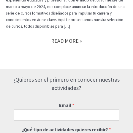
experiencia educativa y profesional. Con el inicio del cuatrimestre de
marzo a mayo de 2024, nos complace anunciar la introducción de una
serie de cursos formativos diseñados para impulsar tu carrera y
conocimientos en áreas clave. Aquí te presentamos nuestra selección
de cursos, todos disponibles para […]
DESCUBRE
READ MORE »
LA
NUEVA
OFERTA
FORMATIVA
DE
¿Quieres ser el primero en conocer nuestras
EVENTEX
PARA
actividades?
ESTE
CUATRIMESTRE
Email
*
¿Qué tipo de actividades quieres recibir?
*