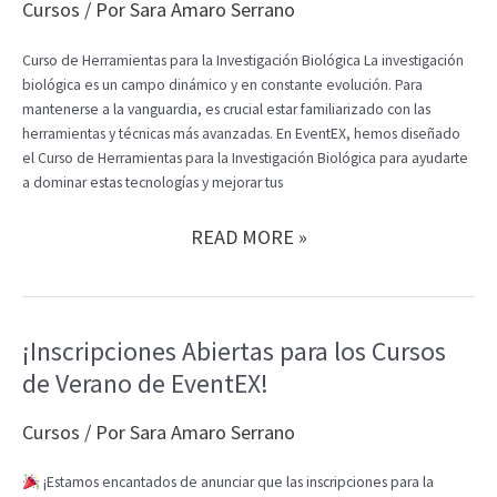
REDES
Cursos
/ Por
Sara Amaro Serrano
SOCIALES
EN
Curso de Herramientas para la Investigación Biológica La investigación
EVENTEX
biológica es un campo dinámico y en constante evolución. Para
mantenerse a la vanguardia, es crucial estar familiarizado con las
herramientas y técnicas más avanzadas. En EventEX, hemos diseñado
el Curso de Herramientas para la Investigación Biológica para ayudarte
a dominar estas tecnologías y mejorar tus
CURSOS
READ MORE »
DE
INNOVACIÓN
Y
EXCELENCIA
¡Inscripciones Abiertas para los Cursos
EN
de Verano de EventEX!
INVESTIGACIÓN
Y
AGRICULTURA
Cursos
/ Por
Sara Amaro Serrano
¡Estamos encantados de anunciar que las inscripciones para la