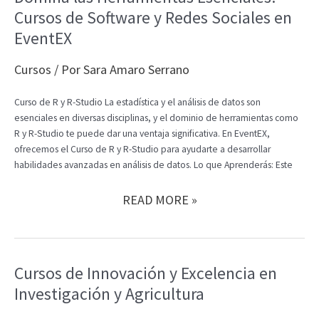
ADECUADO
Cursos de Software y Redes Sociales en
PARA
TI
EventEX
Cursos
/ Por
Sara Amaro Serrano
Curso de R y R-Studio La estadística y el análisis de datos son
esenciales en diversas disciplinas, y el dominio de herramientas como
R y R-Studio te puede dar una ventaja significativa. En EventEX,
ofrecemos el Curso de R y R-Studio para ayudarte a desarrollar
habilidades avanzadas en análisis de datos. Lo que Aprenderás: Este
DOMINA
READ MORE »
LAS
HERRAMIENTAS
ESENCIALES:
CURSOS
Cursos de Innovación y Excelencia en
DE
Investigación y Agricultura
SOFTWARE
Y