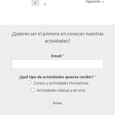
Paginación
Siguiente
→
DE
1
2
de
PREVENCIÓN
entradas
DE
RIESGOS
EN
EL
¿Quieres ser el primero en conocer nuestras
LABORATORIO
actividades?
Email
*
¿Qué tipo de actividades quieres recibir?
*
Cursos y actividades formativas
Actividades lúdicas y de ocio
Enviar