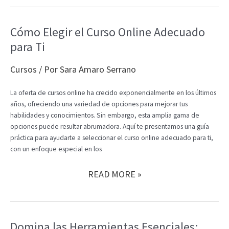
UNA
NUEVA
EDICIÓN
Cómo Elegir el Curso Online Adecuado
DE
para Ti
CURSOS
ONLINE!
Cursos
/ Por
Sara Amaro Serrano
La oferta de cursos online ha crecido exponencialmente en los últimos
años, ofreciendo una variedad de opciones para mejorar tus
habilidades y conocimientos. Sin embargo, esta amplia gama de
opciones puede resultar abrumadora. Aquí te presentamos una guía
práctica para ayudarte a seleccionar el curso online adecuado para ti,
con un enfoque especial en los
CÓMO
READ MORE »
ELEGIR
EL
CURSO
ONLINE
Domina las Herramientas Esenciales: