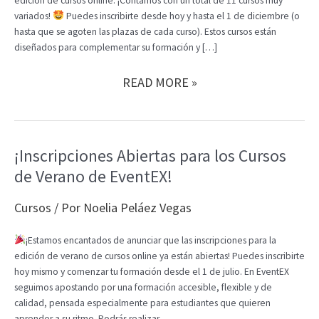
edición de cursos online. ¡Contamos con un total de 11 cursos muy
variados!
Puedes inscribirte desde hoy y hasta el 1 de diciembre (o
hasta que se agoten las plazas de cada curso). Estos cursos están
diseñados para complementar su formación y […]
¡COMIENZA
READ MORE »
UNA
NUEVA
EDICIÓN
DE
¡Inscripciones Abiertas para los Cursos
NUESTROS
de Verano de EventEX!
CURSOS
ONLINE!
Cursos
/ Por
Noelia Peláez Vegas
¡Estamos encantados de anunciar que las inscripciones para la
edición de verano de cursos online ya están abiertas! Puedes inscribirte
hoy mismo y comenzar tu formación desde el 1 de julio. En EventEX
seguimos apostando por una formación accesible, flexible y de
calidad, pensada especialmente para estudiantes que quieren
aprender a su ritmo. Podrás realizar