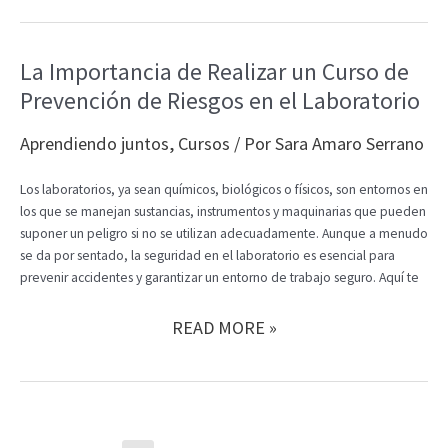
DE
APRENDER
PROGRAMAS:
La Importancia de Realizar un Curso de
LATEX,
Prevención de Riesgos en el Laboratorio
R,
R
STUDIO,
Aprendiendo juntos
,
Cursos
/ Por
Sara Amaro Serrano
PYTHON
Y
Los laboratorios, ya sean químicos, biológicos o físicos, son entornos en
SPSS
los que se manejan sustancias, instrumentos y maquinarias que pueden
suponer un peligro si no se utilizan adecuadamente. Aunque a menudo
se da por sentado, la seguridad en el laboratorio es esencial para
prevenir accidentes y garantizar un entorno de trabajo seguro. Aquí te
LA
READ MORE »
IMPORTANCIA
DE
REALIZAR
UN
CURSO