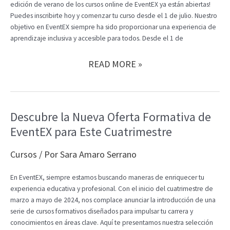
edición de verano de los cursos online de EventEX ya están abiertas!
Puedes inscribirte hoy y comenzar tu curso desde el 1 de julio. Nuestro
objetivo en EventEX siempre ha sido proporcionar una experiencia de
aprendizaje inclusiva y accesible para todos. Desde el 1 de
¡INSCRIPCIONES
READ MORE »
ABIERTAS
PARA
LOS
CURSOS
Descubre la Nueva Oferta Formativa de
DE
EventEX para Este Cuatrimestre
VERANO
DE
EVENTEX!
Cursos
/ Por
Sara Amaro Serrano
En EventEX, siempre estamos buscando maneras de enriquecer tu
experiencia educativa y profesional. Con el inicio del cuatrimestre de
marzo a mayo de 2024, nos complace anunciar la introducción de una
serie de cursos formativos diseñados para impulsar tu carrera y
conocimientos en áreas clave. Aquí te presentamos nuestra selección