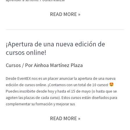
¡INSCRIPCIONES
READ MORE »
ABIERTAS
PARA
LOS
CURSOS
¡Apertura de una nueva edición de
DE
cursos online!
VERANO
DE
EVENTEX!
Cursos
/ Por
Ainhoa Martínez Plaza
Desde EventEX nos es un placer anunciar la apertura de una nueva
edición de cursos online. ¡Contamos con un total de 10 cursos!
Puedes inscribirte desde hoy y hasta el 15 de mayo (o hasta que se
agoten las plazas de cada curso). Estos cursos están diseñados para
complementar su formación y mejorar sus
¡APERTURA
READ MORE »
DE