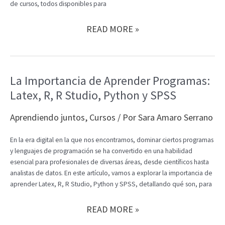
de cursos, todos disponibles para
DESCUBRE
READ MORE »
LA
NUEVA
OFERTA
FORMATIVA
La Importancia de Aprender Programas:
DE
Latex, R, R Studio, Python y SPSS
EVENTEX
PARA
ESTE
Aprendiendo juntos
,
Cursos
/ Por
Sara Amaro Serrano
CUATRIMESTRE
En la era digital en la que nos encontramos, dominar ciertos programas
y lenguajes de programación se ha convertido en una habilidad
esencial para profesionales de diversas áreas, desde científicos hasta
analistas de datos. En este artículo, vamos a explorar la importancia de
aprender Latex, R, R Studio, Python y SPSS, detallando qué son, para
LA
READ MORE »
IMPORTANCIA