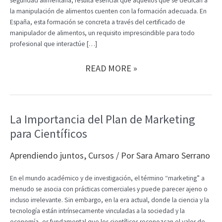
seguridad alimentaria, resulta esencial que aquellos que se dedican a
la manipulación de alimentos cuenten con la formación adecuada. En
España, esta formación se concreta a través del certificado de
manipulador de alimentos, un requisito imprescindible para todo
profesional que interactúe […]
LA
READ MORE »
IMPORTANCIA
DEL
CERTIFICADO
DE
La Importancia del Plan de Marketing
MANIPULADOR
para Científicos
DE
ALIMENTOS
EN
Aprendiendo juntos
,
Cursos
/ Por
Sara Amaro Serrano
ESPAÑA
En el mundo académico y de investigación, el término “marketing” a
menudo se asocia con prácticas comerciales y puede parecer ajeno o
incluso irrelevante. Sin embargo, en la era actual, donde la ciencia y la
tecnología están intrínsecamente vinculadas a la sociedad y la
economía, es fundamental que los científicos reconozcan el valor de