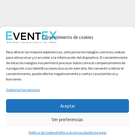
Mi cuenta
Aviso legal
Consentimiento de cookies
Política de privacidad
Para ofrecer las mejores experiencias, utilizamos tecnologías como las cookies
Condiciones de compra
para almacenar y/o acceder a la información del dispositivo. El consentimiento
Política de cookies
de estas tecnologías nos permitirá procesar datos como el comportamiento de
navegación o las identificaciones únicas en este sitio. No consentir o retirar el
consentimiento, puede afectar negativamente a ciertas características y
funciones.
Gestionar los servicios
Aceptar
Ver preferencias
Copyright © 2026 Asociación Event Experience Organization
Política de cookies
Política de privacidad
Aviso legal