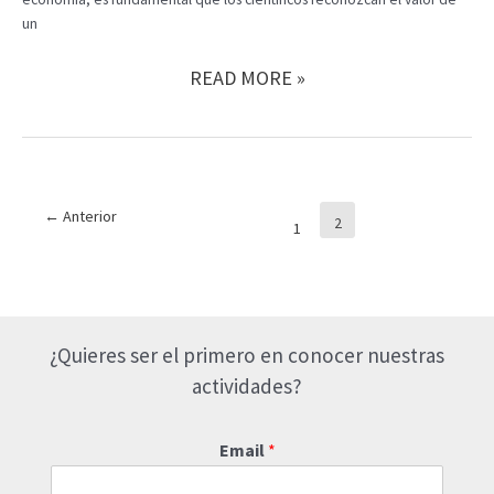
un
LA
READ MORE »
IMPORTANCIA
DEL
PLAN
DE
MARKETING
Paginación
←
Anterior
PARA
2
1
de
CIENTÍFICOS
entradas
¿Quieres ser el primero en conocer nuestras
actividades?
Email
*