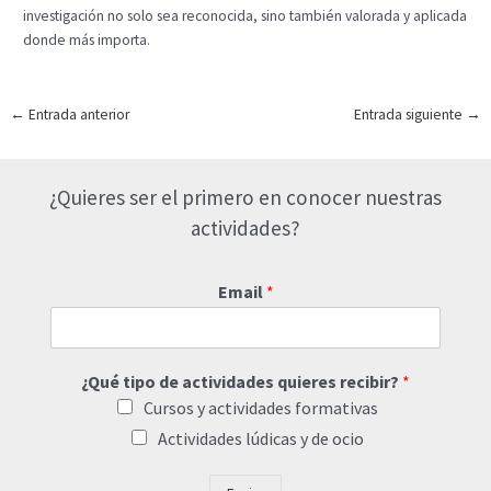
investigación no solo sea reconocida, sino también valorada y aplicada
donde más importa.
Navegación
←
Entrada anterior
Entrada siguiente
→
de
entradas
¿Quieres ser el primero en conocer nuestras
actividades?
Email
*
¿Qué tipo de actividades quieres recibir?
*
Cursos y actividades formativas
Actividades lúdicas y de ocio