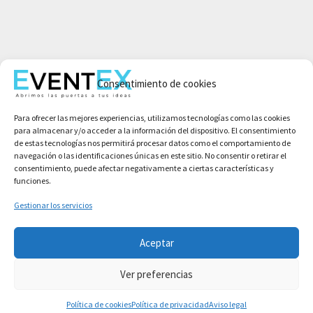
Mi cuenta
Consentimiento de cookies
Aviso legal
Política de privacidad
Para ofrecer las mejores experiencias, utilizamos tecnologías como las cookies
Condiciones de compra
para almacenar y/o acceder a la información del dispositivo. El consentimiento
Política de cookies
de estas tecnologías nos permitirá procesar datos como el comportamiento de
navegación o las identificaciones únicas en este sitio. No consentir o retirar el
consentimiento, puede afectar negativamente a ciertas características y
funciones.
Gestionar los servicios
Aceptar
Ver preferencias
Copyright © 2026 Asociación Event Experience Organization
Política de cookies
Política de privacidad
Aviso legal