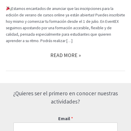
¡Estamos encantados de anunciar que las inscripciones para la
edición de verano de cursos online ya están abiertas! Puedes inscribirte
hoy mismo y comenzar tu formación desde el 1 de julio. En EventEX
seguimos apostando por una formación accesible, flexible y de
calidad, pensada especialmente para estudiantes que quieren
aprender a su ritmo. Podrás realizar […]
¡INSCRIPCIONES
READ MORE »
ABIERTAS
PARA
LOS
CURSOS
DE
¿Quieres ser el primero en conocer nuestras
VERANO
DE
actividades?
EVENTEX!
Email
*