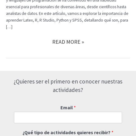
y lenguajes de programación se ha convertido en una habilidad
esencial para profesionales de diversas áreas, desde científicos hasta
analistas de datos. En este artículo, vamos a explorar la importancia de
aprender Latex, R, R Studio, Python y SPSS, detallando qué son, para
[…]
LA
READ MORE »
IMPORTANCIA
DE
APRENDER
PROGRAMAS:
LATEX,
¿Quieres ser el primero en conocer nuestras
R,
R
actividades?
STUDIO,
PYTHON
Email
*
Y
SPSS
¿Qué tipo de actividades quieres recibir?
*