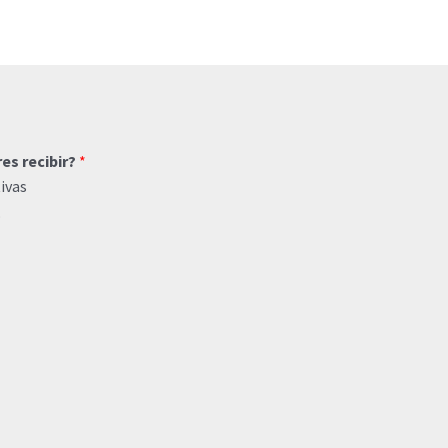
res recibir?
*
ivas
o