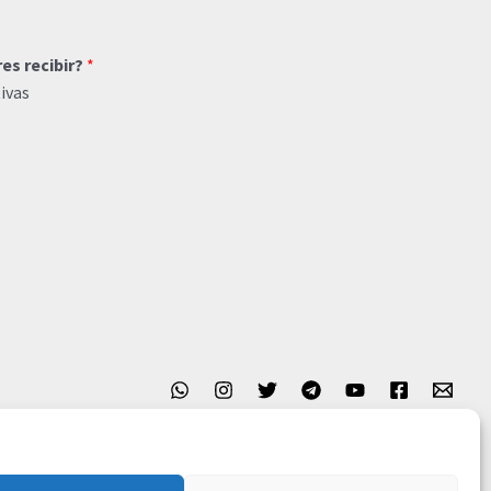
res recibir?
*
ivas
o