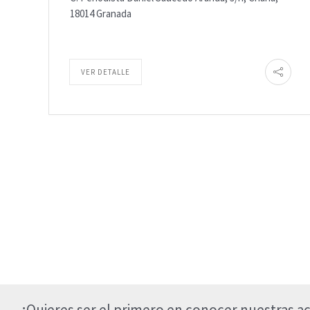
18014 Granada
VER DETALLE
¿Quieres ser el primero en conocer nuestras ac